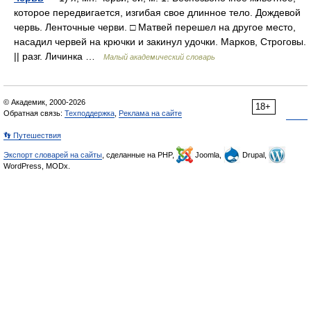
которое передвигается, изгибая свое длинное тело. Дождевой
червь. Ленточные черви. □ Матвей перешел на другое место,
насадил червей на крючки и закинул удочки. Марков, Строговы.
|| разг. Личинка …
Малый академический словарь
© Академик, 2000-2026
18+
Обратная связь:
Техподдержка
,
Реклама на сайте
👣 Путешествия
Экспорт словарей на сайты
, сделанные на PHP,
Joomla,
Drupal,
WordPress, MODx.