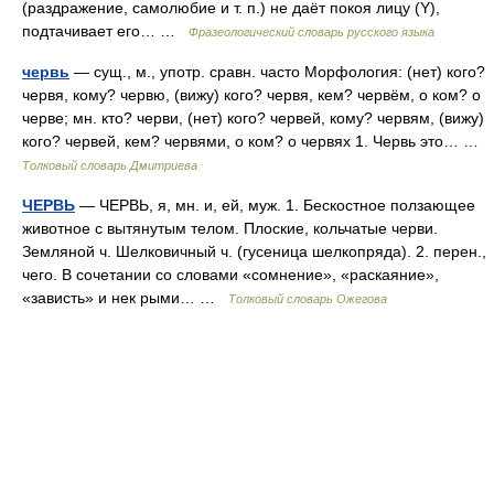
(раздражение, самолюбие и т. п.) не даёт покоя лицу (Y),
подтачивает его… …
Фразеологический словарь русского языка
червь
— сущ., м., употр. сравн. часто Морфология: (нет) кого?
червя, кому? червю, (вижу) кого? червя, кем? червём, о ком? о
черве; мн. кто? черви, (нет) кого? червей, кому? червям, (вижу)
кого? червей, кем? червями, о ком? о червях 1. Червь это… …
Толковый словарь Дмитриева
ЧЕРВЬ
— ЧЕРВЬ, я, мн. и, ей, муж. 1. Бескостное ползающее
животное с вытянутым телом. Плоские, кольчатые черви.
Земляной ч. Шелковичный ч. (гусеница шелкопряда). 2. перен.,
чего. В сочетании со словами «сомнение», «раскаяние»,
«зависть» и нек рыми… …
Толковый словарь Ожегова