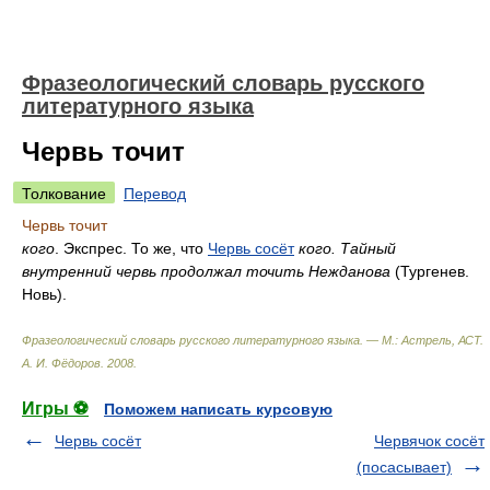
Фразеологический словарь русского
литературного языка
Червь точит
Толкование
Перевод
Червь точит
кого
. Экспрес. То же, что
Червь сосёт
кого. Тайный
внутренний червь продолжал точить Нежданова
(Тургенев.
Новь).
Фразеологический словарь русского литературного языка. — М.: Астрель, АСТ
.
А. И. Фёдоров
.
2008
.
Игры ⚽
Поможем написать курсовую
Червь сосёт
Червячок сосёт
(посасывает)