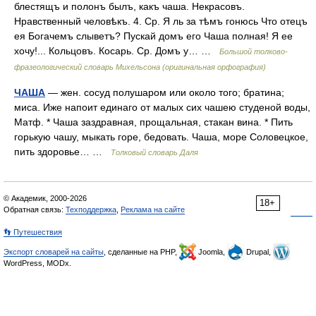
блестящъ и полонъ былъ, какъ чаша. Некрасовъ.
Нравственный человѣкъ. 4. Ср. Я ль за тѣмъ гонюсь Что отецъ
ея Богачемъ слыветъ? Пускай домъ его Чаша полная! Я ее
хочу!... Кольцовъ. Косарь. Ср. Домъ у… …
Большой толково-
фразеологический словарь Михельсона (оригинальная орфография)
ЧАША
— жен. сосуд полушаром или около того; братина;
миса. Иже напоит единаго от малых сих чашею студеной воды,
Матф. * Чаша заздравная, прощальная, стакан вина. * Пить
горькую чашу, мыкать горе, бедовать. Чаша, море Соловецкое,
пить здоровье… …
Толковый словарь Даля
© Академик, 2000-2026
18+
Обратная связь:
Техподдержка
,
Реклама на сайте
👣 Путешествия
Экспорт словарей на сайты
, сделанные на PHP,
Joomla,
Drupal,
WordPress, MODx.