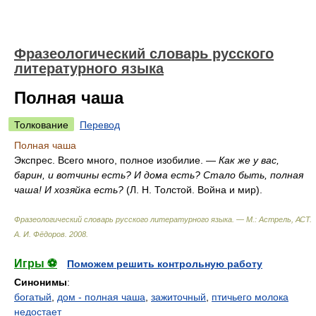
Фразеологический словарь русского
литературного языка
Полная чаша
Толкование
Перевод
Полная чаша
Экспрес. Всего много, полное изобилие.
— Как же у вас,
барин, и вотчины есть? И дома есть? Стало быть, полная
чаша! И хозяйка есть?
(Л. Н. Толстой. Война и мир).
Фразеологический словарь русского литературного языка. — М.: Астрель, АСТ
.
А. И. Фёдоров
.
2008
.
Игры ⚽
Поможем решить контрольную работу
Синонимы
:
богатый
,
дом - полная чаша
,
зажиточный
,
птичьего молока
недостает