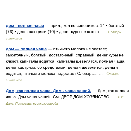
дом - полная чаша
— прил., кол во синонимов: 14 • богатый
(76) • денег как грязи (10) • денег куры не клюют …
Словарь
синонимов
дом — полная чаша
— птичьего молока не хватает,
зажиточный, богатый, достаточный, справный, денег куры не
клюют, капиталы водятся, капиталы шевелятся, полная чаша,
денег как грязи, со средствами, деньги шевелятся, деньги
водятся, птичьего молока недостает Словарь… …
Словарь
синонимов
Дом, как полная чаша. Дом - чаша чашей.
— Дом, как полная
чаша. Дом чаша чашей. См. ДВОР ДОМ ХОЗЯЙСТВО …
В.И.
Даль. Пословицы русского народа