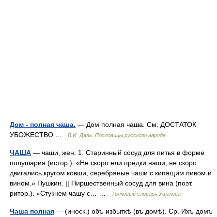
Дом - полная чаша.
— Дом полная чаша. См. ДОСТАТОК
УБОЖЕСТВО …
В.И. Даль. Пословицы русского народа
ЧАША
— чаши, жен. 1. Старинный сосуд для питья в форме
полушария (истор.). «Не скоро ели предки наши, не скоро
двигались кругом ковши, серебряные чаши с кипящим пивом и
вином.» Пушкин. || Пиршественный сосуд для вина (поэт.
ритор.). «Стукнем чашу с… …
Толковый словарь Ушакова
Чаша полная
— (иноск.) объ избыткѣ (въ домѣ). Ср. Ихъ домъ