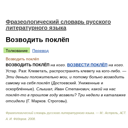
Фразеологический словарь русского
литературного языка
Возводить поклёп
Толкование
Перевод
Возводить поклёп
ВОЗВОДИТЬ ПОКЛЁП
на кого
.
ВОЗВЕСТИ ПОКЛЁП
на кого
.
Устар. Разг. Клеветать, распространять клевету на кого-либо. —
Эти деньги положительно мои, и потому больно возводить
самому на себя поклёп
(Достоевский. Униженные и
оскорблённые).
Слышал, Иван Степанович, какой на нас
поклёп-то в прошлом году возвели? Три недели в каталажке
отсидели
(Г. Марков. Строговы).
Фразеологический словарь русского литературного языка. — М.: Астрель, АСТ
.
А. И. Фёдоров
.
2008
.