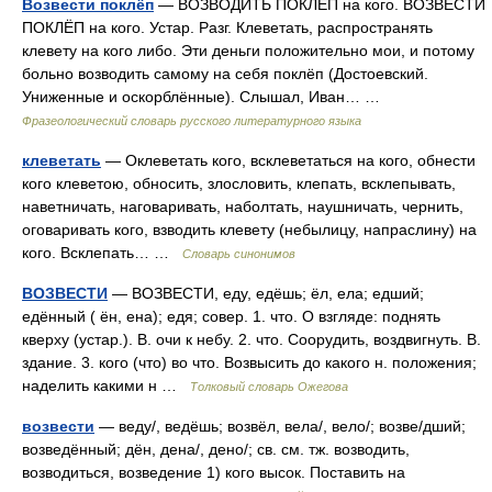
Возвести поклёп
— ВОЗВОДИТЬ ПОКЛЁП на кого. ВОЗВЕСТИ
ПОКЛЁП на кого. Устар. Разг. Клеветать, распространять
клевету на кого либо. Эти деньги положительно мои, и потому
больно возводить самому на себя поклёп (Достоевский.
Униженные и оскорблённые). Слышал, Иван… …
Фразеологический словарь русского литературного языка
клеветать
— Оклеветать кого, всклеветаться на кого, обнести
кого клеветою, обносить, злословить, клепать, всклепывать,
наветничать, наговаривать, наболтать, наушничать, чернить,
оговаривать кого, взводить клевету (небылицу, напраслину) на
кого. Всклепать… …
Словарь синонимов
ВОЗВЕСТИ
— ВОЗВЕСТИ, еду, едёшь; ёл, ела; едший;
едённый ( ён, ена); едя; совер. 1. что. О взгляде: поднять
кверху (устар.). В. очи к небу. 2. что. Соорудить, воздвигнуть. В.
здание. 3. кого (что) во что. Возвысить до какого н. положения;
наделить какими н …
Толковый словарь Ожегова
возвести
— веду/, ведёшь; возвёл, вела/, вело/; возве/дший;
возведённый; дён, дена/, дено/; св. см. тж. возводить,
возводиться, возведение 1) кого высок. Поставить на