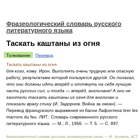
Фразеологический словарь русского
литературного языка
Таскать каштаны из огня
Толкование
Перевод
Таскать каштаны из огня
для кого, кому
. Ирон. Выполнять очень трудную или опасную
работу, результатами которой пользуется другой.
Он полагал,
что они должны идти вперёд и оттянуть на себя лучшую
часть русских сил, и тогда — вперёд, англичане! А они не
захотели таскать каштаны из огня для англичан и
показали врагу спину
(И. Задорнов. Война за океан). —
Перевод французского выражения из басни Лафонтена tirer les
marrons du feu. ЛИТ.: Словарь современного русского
литературного языка. — М.; Л., 1956. — Т. 5. — С. 897.
Фразеологический словарь русского литературного языка. — М.: Астрель, АСТ
.