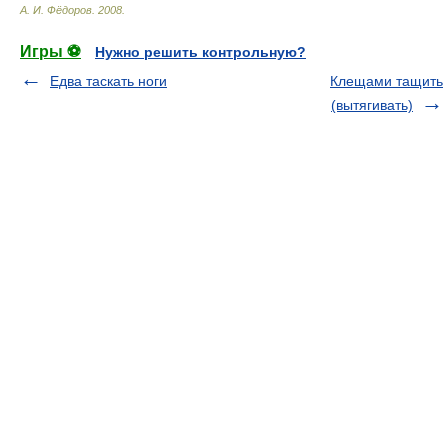
А. И. Фёдоров
.
2008
.
Игры ⚽
Нужно решить контрольную?
Едва таскать ноги
Клещами тащить
(вытягивать)