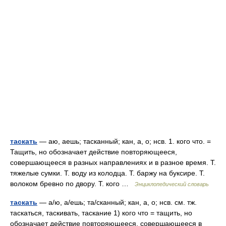
таскать
— аю, аешь; тасканный; кан, а, о; нсв. 1. кого что. =
Тащить, но обозначает действие повторяющееся,
совершающееся в разных направлениях и в разное время. Т.
тяжелые сумки. Т. воду из колодца. Т. баржу на буксире. Т.
волоком бревно по двору. Т. кого …
Энциклопедический словарь
таскать
— а/ю, а/ешь; та/сканный; кан, а, о; нсв. см. тж.
таскаться, таскивать, таскание 1) кого что = тащить, но
обозначает действие повторяющееся, совершающееся в