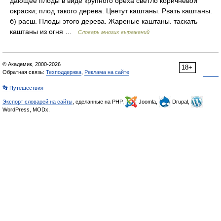
дающее плоды в виде крупного ореха светло коричневой
окраски; плод такого дерева. Цветут каштаны. Рвать каштаны.
б) расш. Плоды этого дерева. Жареные каштаны. таскать
каштаны из огня …
Словарь многих выражений
© Академик, 2000-2026
18+
Обратная связь:
Техподдержка
,
Реклама на сайте
👣 Путешествия
Экспорт словарей на сайты
, сделанные на PHP,
Joomla,
Drupal,
WordPress, MODx.