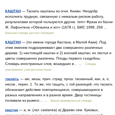
КАШТАН
— Таскать каштаны из огня. Книжн. Неодобр.
исполнять трудную, связанную с немалым риском работу,
результатами которой пользуются другие. /em> Фраза из басни
Ж. Лафонтена «Обезьяна и кот» (1678 г.). БМС 1998, 258 …
Большой словарь русских поговорок
КАШТАН
— (по имени города Кастана, в Малой Азии). Под
этим именем подразумевают два совершенно различных
дерева: 1) настоящий каштан и 2) конский каштан; их листья и
цветы совершенно различны. Плоды первого съедобны.
Словарь иностранных слов, вошедших в… …
Словарь
иностранных слов русского языка
таска́ть
— аю, аешь; прич. страд. прош. тасканный, кан, а, о;
несов., перех. 1. То же, что тащить, с той разницей, что таскать
обозначает действие повторяющееся, совершающееся в
разных направлениях и в разное время. Двор гостиницы
поливали из рыжего… …
Малый академический словарь
каштан
— а; м. (лат. castanea) а) Дерево сем. буковых,