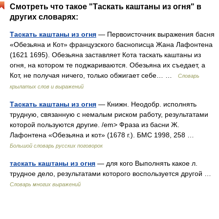
Смотреть что такое "Таскать каштаны из огня" в
других словарях:
Таскать каштаны из огня
— Первоисточник выражения басня
«Обезьяна и Кот» французского баснописца Жана Лафонтена
(1621 1695). Обезьяна заставляет Кота таскать каштаны из
огня, на котором те поджариваются. Обезьяна их съедает, а
Кот, не получая ничего, только обжигает себе… …
Словарь
крылатых слов и выражений
Таскать каштаны из огня
— Книжн. Неодобр. исполнять
трудную, связанную с немалым риском работу, результатами
которой пользуются другие. /em> Фраза из басни Ж.
Лафонтена «Обезьяна и кот» (1678 г.). БМС 1998, 258 …
Большой словарь русских поговорок
таскать каштаны из огня
— для кого Выполнять какое л.
трудное дело, результатами которого воспользуется другой …
Словарь многих выражений