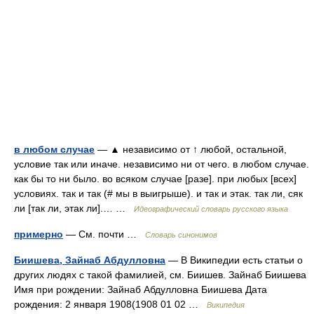
в любом случае
— ▲ независимо от ↑ любой, остальной,
условие так или иначе. независимо ни от чего. в любом случае.
как бы то ни было. во всяком случае [разе]. при любых [всех]
условиях. так и так (# мы в выигрыше). и так и этак. так ли, сяк
ли [так ли, этак ли].… …
Идеографический словарь русского языка
примерно
— См. почти …
Словарь синонимов
Биишева, Зайнаб Абдулловна
— В Википедии есть статьи о
других людях с такой фамилией, см. Биишев. Зайнаб Биишева
Имя при рождении: Зайнаб Абдулловна Биишева Дата
рождения: 2 января 1908(1908 01 02 …
Википедия