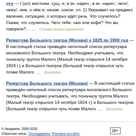
что
— I (шт) местоим. сущ. и; в зн. нареч.; в зн. нареч.; чего/,
чему/, чем, о чём и; неизм. союзн. сл. 1) Указывает на предмет,
явление, ситуацию, о которых идёт речь. Что случилось?
Скажи, что случилось. Чего тебе: чаю или кофе? Что вы
говорите?… …
Словарь многих выражений
Репертуар Большого театра (Москва) с 1825 по 1900 год
—
В настоящей статье приведён неполный список репертуара
московского Большого театра. Необходимо учитывать, что
поначалу труппа Малого (Малый театр открылся 14 октября
1824 г.) и Большого театров (Большой театр открылся чуть
позже Малого …
Википедия
Репертуар Большого театра (Москва)
— В настоящей статье
приведён неполный список репертуара московского Большого
театра. Необходимо учитывать, что поначалу труппа Малого
(Малый театр открылся 14 октября 1824 г.) и Большого театров
(Большой театр открылся чуть позже Малого …
Википедия
© Академик, 2000-2026
18+
Обратная связь:
Техподдержка
,
Реклама на сайте