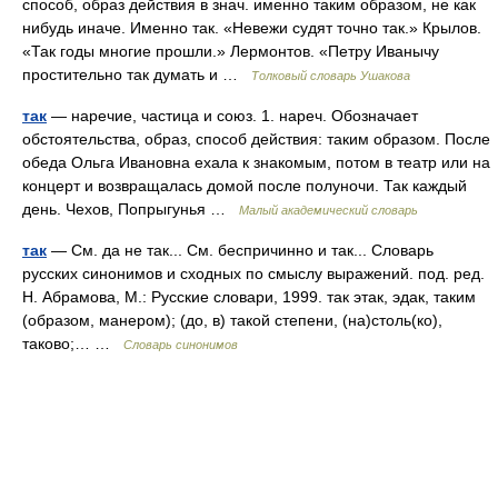
способ, образ действия в знач. именно таким образом, не как
нибудь иначе. Именно так. «Невежи судят точно так.» Крылов.
«Так годы многие прошли.» Лермонтов. «Петру Иванычу
простительно так думать и …
Толковый словарь Ушакова
так
— наречие, частица и союз. 1. нареч. Обозначает
обстоятельства, образ, способ действия: таким образом. После
обеда Ольга Ивановна ехала к знакомым, потом в театр или на
концерт и возвращалась домой после полуночи. Так каждый
день. Чехов, Попрыгунья …
Малый академический словарь
так
— См. да не так... См. беспричинно и так... Словарь
русских синонимов и сходных по смыслу выражений. под. ред.
Н. Абрамова, М.: Русские словари, 1999. так этак, эдак, таким
(образом, манером); (до, в) такой степени, (на)столь(ко),
таково;… …
Словарь синонимов