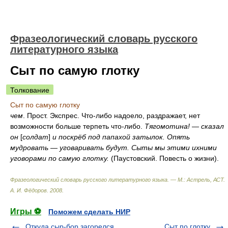
Фразеологический словарь русского
литературного языка
Сыт по самую глотку
Толкование
Сыт по самую глотку
чем
. Прост. Экспрес. Что-либо надоело, раздражает, нет
возможности больше терпеть что-либо.
Тягомотина! — сказал
он
[
солдат
]
и поскрёб под папахой затылок. Опять
мудровать — уговаривать будут. Сыты мы этими ихними
уговорами по самую глотку.
(Паустовский. Повесть о жизни).
Фразеологический словарь русского литературного языка. — М.: Астрель, АСТ
.
А. И. Фёдоров
.
2008
.
Игры ⚽
Поможем сделать НИР
Откуда сыр-бор загорелся
Сыт по глотку