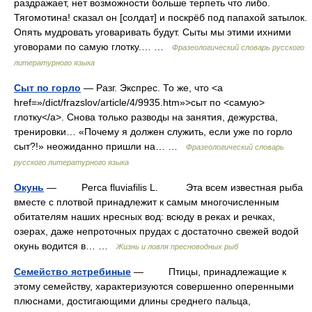
раздражает, нет возможности больше терпеть что либо.
Тягомотина! сказал он [солдат] и поскрёб под папахой затылок.
Опять мудровать уговаривать будут. Сыты мы этими ихними
уговорами по самую глотку.… …
Фразеологический словарь русского
литературного языка
Сыт по горло
— Разг. Экспрес. То же, что <a
href=»/dict/frazslov/article/4/9935.htm»>сыт по <самую>
глотку</a>. Снова только разводы на занятия, дежурства,
тренировки… «Почему я должен служить, если уже по горло
сыт?!» неожиданно пришли на… …
Фразеологический словарь
русского литературного языка
Окунь
— Perca fluviafilis L. Эта всем известная рыба
вместе с плотвой принадлежит к самым многочисленным
обитателям наших нресных вод: всюду в реках и речках,
озерах, даже непроточных прудах с достаточно свежей водой
окунь водится в… …
Жизнь и ловля пресноводных рыб
Семейство ястребиные
— Птицы, принадлежащие к
этому семейству, характеризуются совершенно оперенными
плюснами, достигающими длины среднего пальца,