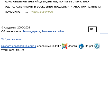
кругловатыми или яйцевидными, почти вертикально
расположенными в восковице ноздрями и хвостом, равным
половине… …
Жизнь животных
© Академик, 2000-2026
18+
Обратная связь:
Техподдержка
,
Реклама на сайте
👣 Путешествия
Экспорт словарей на сайты
, сделанные на PHP,
Joomla,
Drupal,
WordPress, MODx.