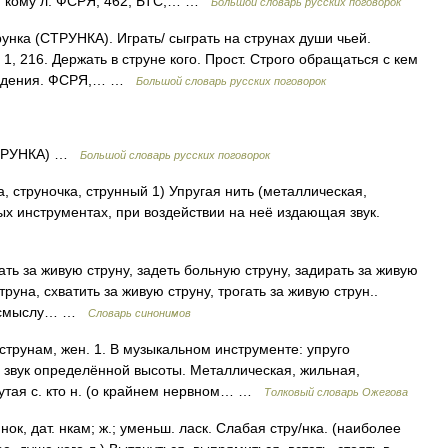
ся кому л. ФСРЯ, 462; БТС,… …
Большой словарь русских поговорок
нка (СТРУНКА). Играть/ сыграть на струнах души чьей.
 1, 216. Держать в струне кого. Прост. Строго обращаться с кем
поведения. ФСРЯ,… …
Большой словарь русских поговорок
СТРУНКА) …
Большой словарь русских поговорок
ка, струночка, струнный 1) Упругая нить (металлическая,
ных инструментах, при воздействии на неё издающая звук.
ть за живую струну, задеть больную струну, задирать за живую
труна, схватить за живую струну, трогать за живую струн..
по смыслу… …
Словарь синонимов
струнам, жен. 1. В музыкальном инструменте: упруго
 звук определённой высоты. Металлическая, жильная,
нутая с. кто н. (о крайнем нервном… …
Толковый словарь Ожегова
. нок, дат. нкам; ж.; уменьш. ласк. Слабая стру/нка. (наиболее