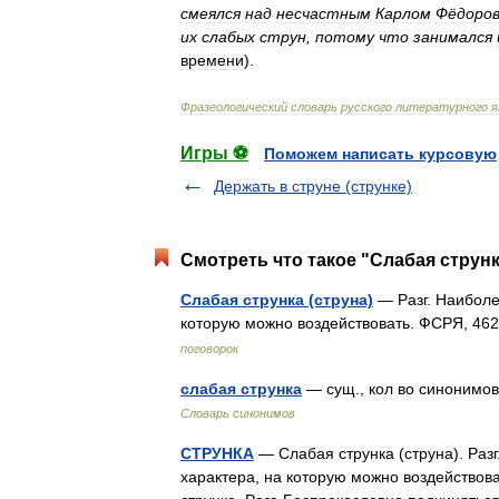
смеялся
над
несчастным
Карлом
Фёдоро
их
слабых
струн
,
потому
что
занимался
времени
).
Фразеологический
словарь
русского
литературного
я
Игры ⚽
Поможем написать курсовую
Держать в струне (струнке)
Смотреть что такое "Слабая струнк
Слабая струнка (струна)
— Разг. Наиболе
которую можно воздействовать. ФСРЯ, 462
поговорок
слабая струнка
— сущ., кол во синонимов:
Словарь синонимов
СТРУНКА
— Слабая струнка (струна). Разг
характера, на которую можно воздействоват