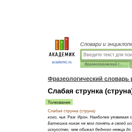
Словари и энциклоп
academic.ru
Фразеологический словарь русского литературного языка
Фразеологический словарь 
Слабая струнка (струна
Толкование
Слабая
струнка
(
струна
)
кого
,
чья
.
Разг
.
Ирон
.
Наиболее
уязвимая
Батюшка
никак
не
мог
понять
в
своей
ис
искусство
,
чем
обижал
бедного
немца
до