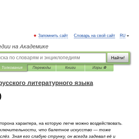
Запомнить сайт
Словарь на свой сайт
RU
едии на Академике
Найти!
Толкования
Переводы
Книги
Игры ⚽
русского литературного языка
)
сторона
характера
,
на
которую
легче
можно
воздействовать
.
ключительности
,
что
балетное
искусство
—
тоже
слёз
.
Зная
его
слабую
струнку
,
он
всегда
задевал
её
и