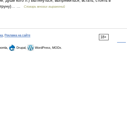
е, душе кого л.) Вытянуться, выпрямиться, встать, стоять в
в струну)… …
Словарь многих выражений
ка
,
Реклама на сайте
18+
omla,
Drupal,
WordPress, MODx.