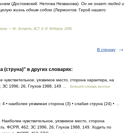
вичем
(
Достоевский
.
Неточка
Незванова
).
Он
не
знает
людей
и
целую
жизнь
одним
собою
(
Лермонтов
.
Герой
нашего
зыка
. —
М
.
:
Астрель
,
АСТ
.
А
.
И
.
Фёдоров
.
2008
.
В струнку
а (струна)" в других словарях:
е чувствительное, уязвимое место, сторона характера, на
; ЗС 1996, 26; Глухов 1988, 149 …
Большой словарь русских
 4 • наиболее уязвимая сторона (3) • слабая струна (24) • …
. Наиболее чувствительное, уязвимое место, сторона
ь. ФСРЯ, 462; ЗС 1996, 26; Глухов 1988, 149. Ходить по