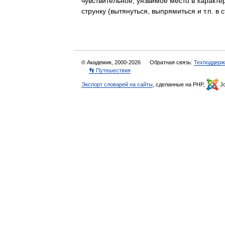
чувствительное, уязвимое место в характер
струнку (вытянуться, выпрямиться и т.п. 
© Академик, 2000-2026
Обратная связь:
Техподдерж
👣 Путешествия
Экспорт словарей на сайты
, сделанные на PHP,
Jo