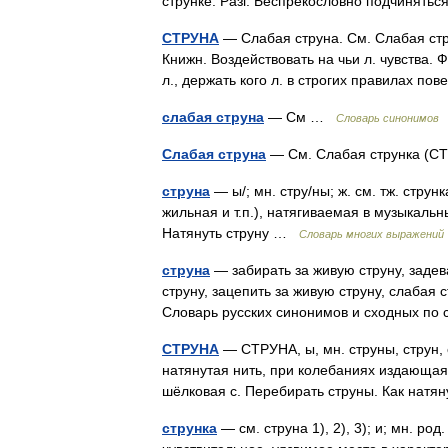
струнке. Разг. Беспрекословно подчинять
СТРУНА
— Слабая струна. См. Слабая стру
Книжн. Воздействовать на чьи л. чувства. Ф
л., держать кого л. в строгих правилах 
слабая струна
— См …
Словарь синонимов
Слабая струна
— См. Слабая струнка (
струна
— ы/; мн. стру/ны; ж. см. тж. струн
жильная и т.п.), натягиваемая в музыкаль
Натянуть струну …
Словарь многих выражений
струна
— забирать за живую струну, задева
струну, зацепить за живую струну, слабая с
Словарь русских синонимов и сходных 
СТРУНА
— СТРУНА, ы, мн. струны, струн, 
натянутая нить, при колебаниях издающая
шёлковая с. Перебирать струны. Как натя
струнка
— см. струна 1), 2), 3); и; мн. род