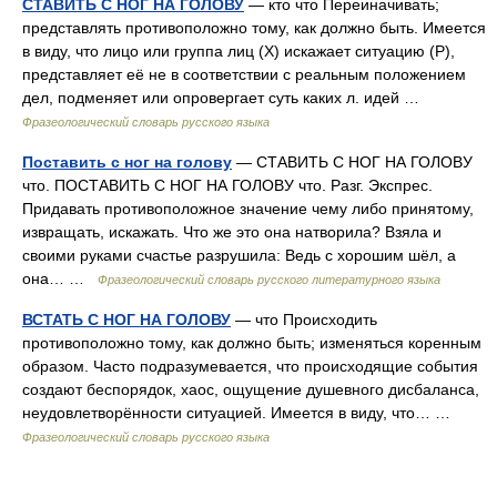
СТАВИТЬ С НОГ НА ГОЛОВУ
— кто что Переиначивать;
представлять противоположно тому, как должно быть. Имеется
в виду, что лицо или группа лиц (Х) искажает ситуацию (Р),
представляет её не в соответствии с реальным положением
дел, подменяет или опровергает суть каких л. идей …
Фразеологический словарь русского языка
Поставить с ног на голову
— СТАВИТЬ С НОГ НА ГОЛОВУ
что. ПОСТАВИТЬ С НОГ НА ГОЛОВУ что. Разг. Экспрес.
Придавать противоположное значение чему либо принятому,
извращать, искажать. Что же это она натворила? Взяла и
своими руками счастье разрушила: Ведь с хорошим шёл, а
она… …
Фразеологический словарь русского литературного языка
ВСТАТЬ С НОГ НА ГОЛОВУ
— что Происходить
противоположно тому, как должно быть; изменяться коренным
образом. Часто подразумевается, что происходящие события
создают беспорядок, хаос, ощущение душевного дисбаланса,
неудовлетворённости ситуацией. Имеется в виду, что… …
Фразеологический словарь русского языка