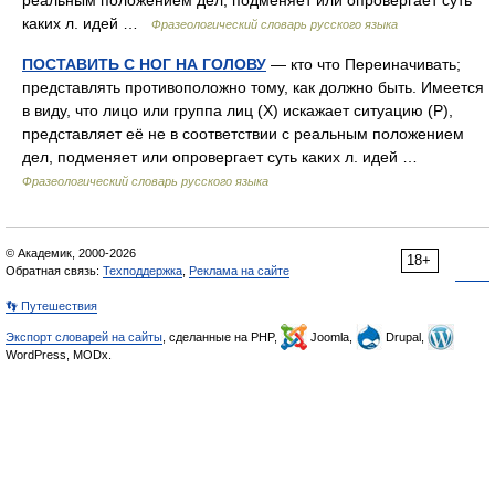
реальным положением дел, подменяет или опровергает суть
каких л. идей …
Фразеологический словарь русского языка
ПОСТАВИТЬ С НОГ НА ГОЛОВУ
— кто что Переиначивать;
представлять противоположно тому, как должно быть. Имеется
в виду, что лицо или группа лиц (Х) искажает ситуацию (Р),
представляет её не в соответствии с реальным положением
дел, подменяет или опровергает суть каких л. идей …
Фразеологический словарь русского языка
© Академик, 2000-2026
18+
Обратная связь:
Техподдержка
,
Реклама на сайте
👣 Путешествия
Экспорт словарей на сайты
, сделанные на PHP,
Joomla,
Drupal,
WordPress, MODx.