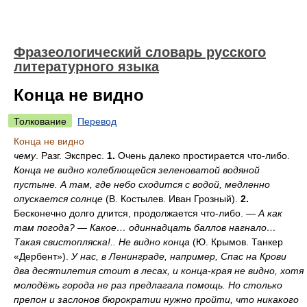
Фразеологический словарь русского
литературного языка
Конца не видно
Толкование
Перевод
Конца не видно
чему
. Разг. Экспрес.
1.
Очень далеко простирается что-либо.
Конца не видно колеблющейся зеленоватой водяной
пустыне. А там, где небо сходится с водой, медленно
опускается солнце
(В. Костылев. Иван Грозный).
2.
Бесконечно долго длится, продолжается что-либо. —
А как
там погода? — Какое… одиннадцать баллов нагнало…
Такая свистопляска!.. Не видно конца
(Ю. Крымов. Танкер
«Дербент»).
У нас, в Ленинграде, например, Спас на Крови
два десятилетия стоит в лесах, и конца-края не видно, хотя
молодёжь города не раз предлагала помощь. Но столько
препон и заслонов бюрократии нужно пройти, что никакого