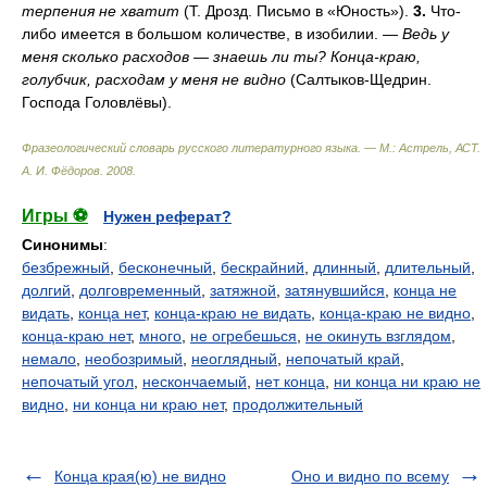
терпения не хватит
(Т. Дрозд. Письмо в «Юность»).
3.
Что-
либо имеется в большом количестве, в изобилии. —
Ведь у
меня сколько расходов — знаешь ли ты? Конца-краю,
голубчик, расходам у меня не видно
(Салтыков-Щедрин.
Господа Головлёвы).
Фразеологический словарь русского литературного языка. — М.: Астрель, АСТ
.
А. И. Фёдоров
.
2008
.
Игры ⚽
Нужен реферат?
Синонимы
:
безбрежный
,
бесконечный
,
бескрайний
,
длинный
,
длительный
,
долгий
,
долговременный
,
затяжной
,
затянувшийся
,
конца не
видать
,
конца нет
,
конца-краю не видать
,
конца-краю не видно
,
конца-краю нет
,
много
,
не огребешься
,
не окинуть взглядом
,
немало
,
необозримый
,
неоглядный
,
непочатый край
,
непочатый угол
,
нескончаемый
,
нет конца
,
ни конца ни краю не
видно
,
ни конца ни краю нет
,
продолжительный
Конца края(ю) не видно
Оно и видно по всему