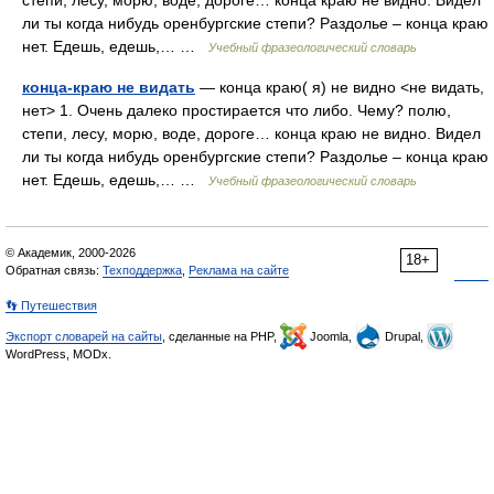
степи, лесу, морю, воде, дороге… конца краю не видно. Видел
ли ты когда нибудь оренбургские степи? Раздолье – конца краю
нет. Едешь, едешь,… …
Учебный фразеологический словарь
конца-краю не видать
— конца краю( я) не видно <не видать,
нет> 1. Очень далеко простирается что либо. Чему? полю,
степи, лесу, морю, воде, дороге… конца краю не видно. Видел
ли ты когда нибудь оренбургские степи? Раздолье – конца краю
нет. Едешь, едешь,… …
Учебный фразеологический словарь
© Академик, 2000-2026
18+
Обратная связь:
Техподдержка
,
Реклама на сайте
👣 Путешествия
Экспорт словарей на сайты
, сделанные на PHP,
Joomla,
Drupal,
WordPress, MODx.