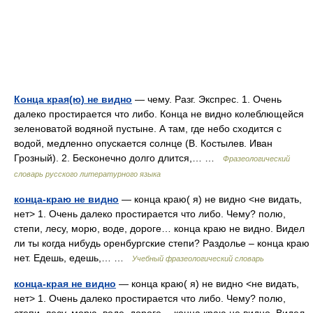
Конца края(ю) не видно
— чему. Разг. Экспрес. 1. Очень
далеко простирается что либо. Конца не видно колеблющейся
зеленоватой водяной пустыне. А там, где небо сходится с
водой, медленно опускается солнце (В. Костылев. Иван
Грозный). 2. Бесконечно долго длится,… …
Фразеологический
словарь русского литературного языка
конца-краю не видно
— конца краю( я) не видно <не видать,
нет> 1. Очень далеко простирается что либо. Чему? полю,
степи, лесу, морю, воде, дороге… конца краю не видно. Видел
ли ты когда нибудь оренбургские степи? Раздолье – конца краю
нет. Едешь, едешь,… …
Учебный фразеологический словарь
конца-края не видно
— конца краю( я) не видно <не видать,
нет> 1. Очень далеко простирается что либо. Чему? полю,