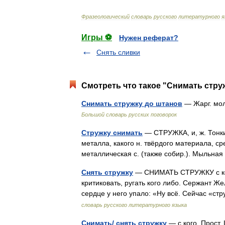
Фразеологический
словарь
русского
литературного
я
Игры ⚽
Нужен реферат?
Снять сливки
Смотреть что такое "Снимать струж
Снимать стружку до штанов
— Жарг. мол
Большой словарь русских поговорок
Стружку снимать
— СТРУЖКА, и, ж. Тонкий
металла, какого н. твёрдого материала, с
металлическая с. (также собир.). Мыльна
Снять стружку
— СНИМАТЬ СТРУЖКУ с кого
критиковать, ругать кого либо. Сержант Ж
сердце у него упало: «Ну всё. Сейчас «
словарь русского литературного языка
Снимать/ снять стружку
— с кого. Прост.