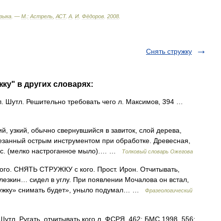
зыка
. —
М
.
:
Астрель
,
АСТ
.
А
.
И
.
Фёдоров
.
2008
.
Снять стружку
ку" в других словарях:
. Шутл. Решительно требовать чего л. Максимов, 394 …
, узкий, обычно свернувшийся в завиток, слой дерева,
резанный острым инструментом при обработке. Древесная,
я с. (мелко настроганное мыло).… …
Толковый словарь Ожегова
. СНЯТЬ СТРУЖКУ с кого. Прост. Ирон. Отчитывать,
елезкин… сидел в углу. При появлении Мочалова он встал,
стружку» снимать будет», уныло подумал… …
Фразеологический
 Шутл. Ругать, отчитывать кого л. ФСРЯ, 462; БМС 1998, 556;