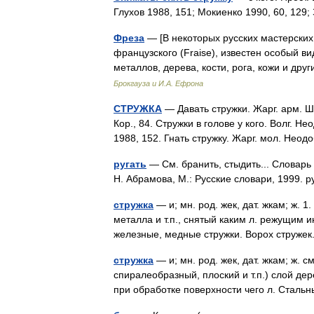
Глухов 1988, 151; Мокиенко 1990, 60, 129
Фреза
— [В некоторых русских мастерских
французского (Fraise), известен особый 
металлов, дерева, кости, рога, кожи и д
Брокгауза и И.А. Ефрона
СТРУЖКА
— Давать стружки. Жарг. арм. Ш
Кор., 84. Стружки в голове у кого. Волг. 
1988, 152. Гнать стружку. Жарг. мол. Нео
ругать
— См. бранить, стыдить... Словарь
Н. Абрамова, М.: Русские словари, 1999.
стружка
— и; мн. род. жек, дат. жкам; ж. 1
металла и т.п., снятый каким л. режущим 
железные, медные стружки. Ворох струже
стружка
— и; мн. род. жек, дат. жкам; ж. с
спиралеобразный, плоский и т.п.) слой де
при обработке поверхности чего л. Стал