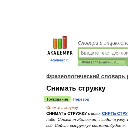
Словари и энциклоп
academic.ru
Фразеологический словарь русского литературного языка
Фразеологический словарь 
Снимать стружку
Толкование
Перевод
Снимать
стружку
СНИМАТЬ
СТРУЖКУ
с
кого
.
СНЯТЬ
СТР
либо
.
Сержант
Железкин
…
сидел
в
углу
.
всё
.
Сейчас
«
стружку
»
снимать
будет
»,