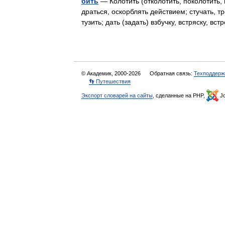
бить
— Колотить (отколотить, поколотить, п
драться, оскорблять действием; стучать, тре
тузить; дать (задать) взбучку, встряску, в
© Академик, 2000-2026
Обратная связь:
Техподдерж
👣 Путешествия
Экспорт словарей на сайты
, сделанные на PHP,
Jo