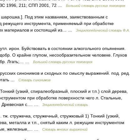
; ЗС 1996, 211; СПП 2001, 72 …
Большой словарь русских поговорок
 шарошка.]. Под этим названием, заимствованным с
вид режущего инструмента, применяемый при обработке
ругих материалов и состоящий из… …
Энциклопедический словарь Ф.А.
утл. ирон. Буйствовать в состоянии алкогольного опьянения.
Неодобр. О крайне глупом, несообразительном человеке. Глухов
добр. Лгать;… …
Большой словарь русских поговорок
 русских синонимов и сходных по смыслу выражений. под. ред.
 ругать …
Словарь синонимов
. Тонкий (узкий, спиралеобразный, плоский и т.п.) слой дерева,
инструментом при обработке поверхности чего л. Стальные,
к. Древесная с.… …
Энциклопедический словарь
м. тж. стружечка, стружечный, стружковый 1) Тонкий (узкий,
рева, металла и т.п., снятый каким л. режущим инструментом
ьные, железные,… …
Словарь многих выражений