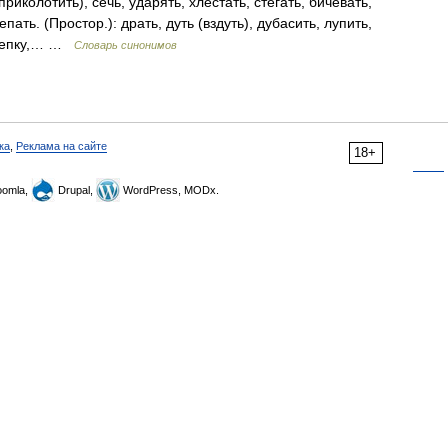
риколотить), сечь, ударять, хлестать, стегать, бичевать,
пать. (Простор.): драть, дуть (вздуть), дубасить, лупить,
стрепку,… …
Словарь синонимов
ка
,
Реклама на сайте
18+
omla,
Drupal,
WordPress, MODx.