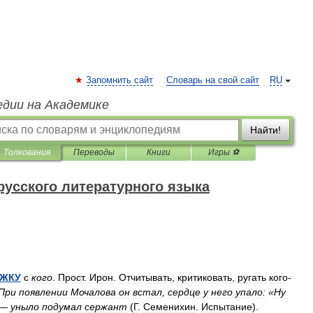
Запомнить сайт
Словарь на свой сайт
RU
едии на Академике
Найти!
Толкования
Переводы
Книги
Игры ⚽
русского литературного языка
УЖКУ
с
кого
.
Прост
.
Ирон
.
Отчитывать
,
критиковать
,
ругать
кого
-
При
появлении
Мочалова
он
встал
,
сердце
у
него
упало:
«
Ну
 —
уныло
подумал
сержант
(
Г
.
Семенихин
.
Испытание
).