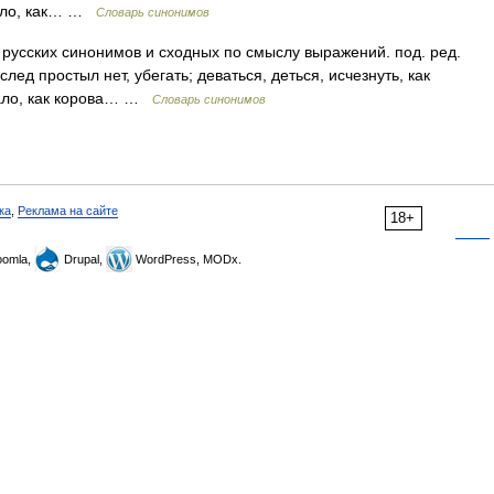
смыло, как… …
Словарь синонимов
 русских синонимов и сходных по смыслу выражений. под. ред.
след простыл нет, убегать; деваться, деться, исчезнуть, как
ывало, как корова… …
Словарь синонимов
ка
,
Реклама на сайте
18+
omla,
Drupal,
WordPress, MODx.