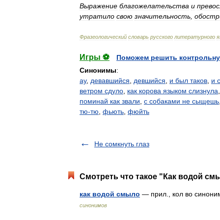
Выражение
благожелательства
и
прево
утратило
свою
значительность
,
обостр
Фразеологический
словарь
русского
литературного
я
Игры ⚽
Поможем решить контрольну
Синонимы
:
ау
,
девавшийся
,
девшийся
,
и был таков
,
и 
ветром сдуло
,
как корова языком слизнула
поминай как звали
,
с собаками не сыщешь
тю-тю
,
фьють
,
фюйть
Не сомкнуть глаз
Смотреть что такое "Как водой смы
как водой смыло
— прил., кол во синоним
синонимов