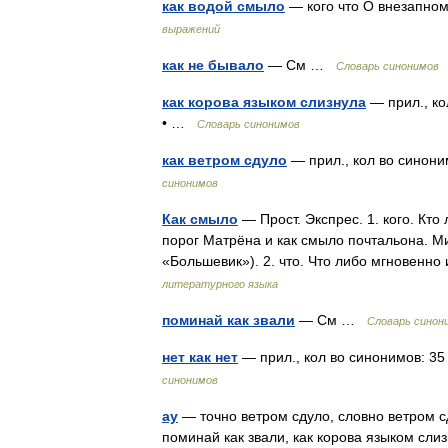
как водой смыло
— кого что О внезапном
выражений
как не бывало
— См …
Словарь синонимов
как корова языком слизнула
— прил., кол
• …
Словарь синонимов
как ветром сдуло
— прил., кол во синоним
синонимов
Как смыло
— Прост. Экспрес. 1. кого. Кто
порог Матрёна и как смыло почтальона. Ми
«Большевик»). 2. что. Что либо мгновенно
литературного языка
поминай как звали
— См …
Словарь синон
нет как нет
— прил., кол во синонимов: 35 
синонимов
ау
— точно ветром сдуло, словно ветром сд
поминай как звали, как корова языком слиз