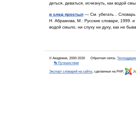
деться, деваться, исчезнуть, как водой 
и след простыл
— См. убегать... Словарь
Н. Абрамова, М.: Русские словари, 1999. и 
водой смыло, ни слуху ни духу, как не б
© Академик, 2000-2026
Обратная связь:
Техподдерж
👣 Путешествия
Экспорт словарей на сайты
, сделанные на PHP,
Jo