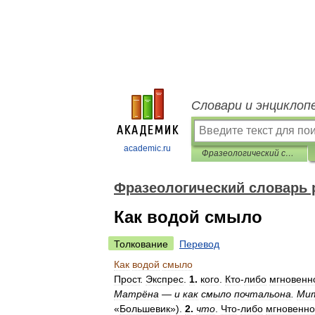
Словари и энциклоп
academic.ru
Фразеологический словарь русского литературного языка
Фразеологический словарь 
Как водой смыло
Толкование
Перевод
Как
водой
смыло
Прост
.
Экспрес
.
1
.
кого
.
Кто
-
либо
мгновенн
Матрёна
—
и
как
смыло
почтальона
.
Ми
«
Большевик
»).
2
.
что
.
Что
-
либо
мгновенно