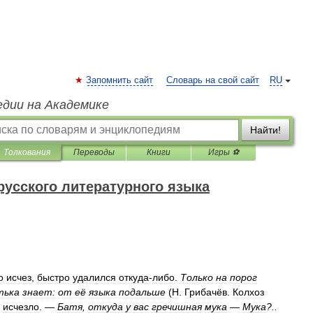
Запомнить сайт
Словарь на свой сайт
RU
едии на Академике
Найти!
Толкования
Переводы
Книги
Игры ⚽
русского литературного языка
о
исчез
,
быстро
удалился
откуда
-
либо
.
Только
на
порог
тька
знает:
от
её
языка
подальше
(
Н
.
Грибачёв
.
Колхоз
исчезло
. —
Батя
,
откуда
у
вас
гречишная
мука
—
Мука
?..