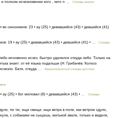
 и полном исчезновении кого , чего л …
Словарь многих
 во синонимов: 23 • ау (25) • девавшийся (43) • девшийся (41)
ов: 19 • ау (25) • девавшийся (43) • девшийся (41) • …
Словарь
 либо мгновенно исчез, быстро удалился откуда либо. Только на
тька знает: от её языка подальше (Н. Грибачёв. Колхоз
 исчезло. Батя, откуда …
Фразеологический словарь русского
имов
• ау (25) • бог миловал (8) • девавшийся (43) • …
Словарь
уло, тю тю, ищи свищи, ищи ветра в поле, как ветром сдуло,
нула, с собаками не сыщешь, митькой звали, только и видели,