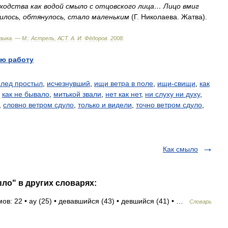
сходства
как
водой
смыло
с
отцовского
лица
…
Лицо
вмиг
илось
,
обтянулось
,
стало
маленьким
(
Г
.
Николаева
.
Жатва
).
зыка
. —
М
.
:
Астрель
,
АСТ
.
А
.
И
.
Фёдоров
.
2008
.
ю работу
след простыл
,
исчезнувший
,
ищи ветра в поле
,
ищи-свищи
,
как
,
как не бывало
,
митькой звали
,
нет как нет
,
ни слуху ни духу
,
,
словно ветром сдуло
,
только и видели
,
точно ветром сдуло
,
Как смыло
ло" в других словарях:
ов: 22 • ау (25) • девавшийся (43) • девшийся (41) • …
Словарь