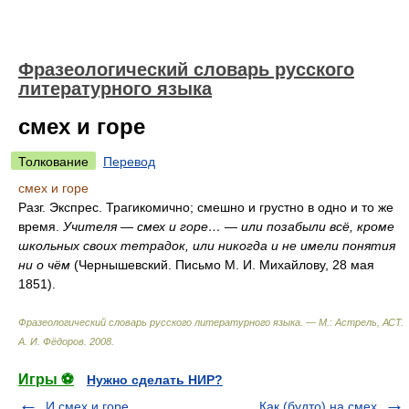
Фразеологический словарь русского
литературного языка
смех и горе
Толкование
Перевод
смех и горе
Разг. Экспрес. Трагикомично; смешно и грустно в одно и то же
время.
Учителя — смех и горе… — или позабыли всё, кроме
школьных своих тетрадок, или никогда и не имели понятия
ни о чём
(Чернышевский. Письмо М. И. Михайлову, 28 мая
1851).
Фразеологический словарь русского литературного языка. — М.: Астрель, АСТ
.
А. И. Фёдоров
.
2008
.
Игры ⚽
Нужно сделать НИР?
И смех и горе
Как (будто) на смех