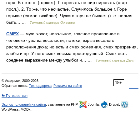
горя. В г. кто н. (горюет). Г. горевать не пир пировать (стар.
посл.). 2. То же, что несчастье. Случилось большое г. Горе
горькое (самое тяжёлое). Чужого горя не бывает (т. е. нельзя
быть… …
Толковый словарь Ожегова
СМЕХ
— муж. хохот, невольное, гласное проявление в
человеке чувства веселости, потехи, взрыв веселого
расположения духа; но есть и смех осмеяния, смех презрения,
злобы и пр. У него смех весьма простодушный. Смех есть
среднее выражение между улыбки и… …
Толковый словарь Даля
© Академик, 2000-2026
18+
Обратная связь:
Техподдержка
,
Реклама на сайте
👣 Путешествия
Экспорт словарей на сайты
, сделанные на PHP,
Joomla,
Drupal,
WordPress, MODx.