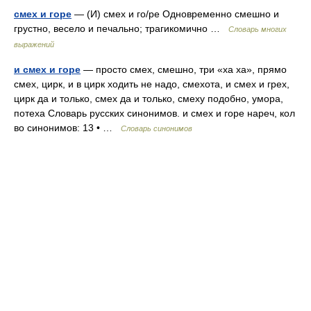
смех и горе
— (И) смех и го/ре Одновременно смешно и
грустно, весело и печально; трагикомично …
Словарь многих
выражений
и смех и горе
— просто смех, смешно, три «ха ха», прямо
смех, цирк, и в цирк ходить не надо, смехота, и смех и грех,
цирк да и только, смех да и только, смеху подобно, умора,
потеха Словарь русских синонимов. и смех и горе нареч, кол
во синонимов: 13 • …
Словарь синонимов