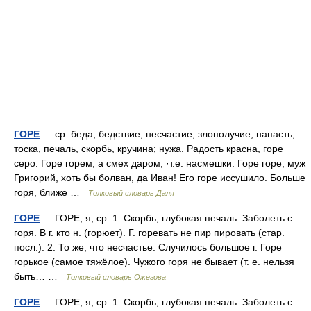
ГОРЕ
— ср. беда, бедствие, несчастие, злополучие, напасть;
тоска, печаль, скорбь, кручина; нужа. Радость красна, горе
серо. Горе горем, а смех даром, ·т.е. насмешки. Горе горе, муж
Григорий, хоть бы болван, да Иван! Его горе иссушило. Больше
горя, ближе …
Толковый словарь Даля
ГОРЕ
— ГОРЕ, я, ср. 1. Скорбь, глубокая печаль. Заболеть с
горя. В г. кто н. (горюет). Г. горевать не пир пировать (стар.
посл.). 2. То же, что несчастье. Случилось большое г. Горе
горькое (самое тяжёлое). Чужого горя не бывает (т. е. нельзя
быть… …
Толковый словарь Ожегова
ГОРЕ
— ГОРЕ, я, ср. 1. Скорбь, глубокая печаль. Заболеть с