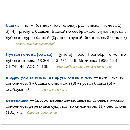
башка
— и/; ж. (от тюрк. baš голова); разг. сниж.; = голова 1),
3), 4) Тряхнуть башкой. Башка/ не соображает. Глупая, пустая,
дубовая, дурья башка/. (бранно; глупый, бестолковый человек)
…
Словарь многих выражений
Пустая голова (башка)
— [у кого]. Прост. Пренебр. То же, что
дубовая голова. ФСРЯ, 113; Ф 1, 118; Мокиенко 1990, 133;
СНФП, 46; АОС 1, 135 …
Большой словарь русских поговорок
в одно ухо влетело, из другого вылетело
— прил., кол во
синонимов: 3 • башка с опилками (3) • пустая башка (6) •
слабоумный …
Словарь синонимов
деревяшка
— брусок, деревяшечка, дерево Словарь русских
синонимов. деревяшка сущ., кол во синонимов: 11 • бестолочь
(181) • …
Словарь синонимов