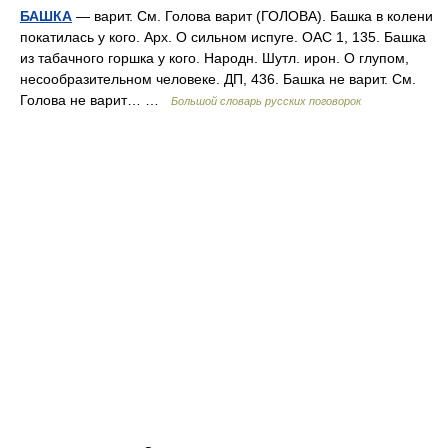
БАШКА
— варит. См. Голова варит (ГОЛОВА). Башка в колени
покатилась у кого. Арх. О сильном испуге. ОАС 1, 135. Башка
из табачного горшка у кого. Народн. Шутл. ирон. О глупом,
несообразительном человеке. ДП, 436. Башка не варит. См.
Голова не варит… …
Большой словарь русских поговорок