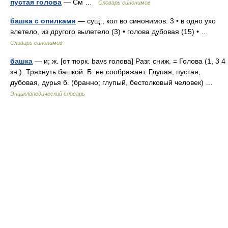
пустая голова
— См …
Словарь синонимов
башка с опилками
— сущ., кол во синонимов: 3 • в одно ухо
влетело, из другого вылетело (3) • голова дубовая (15) • …
Словарь синонимов
башка
— и; ж. [от тюрк. bavs голова] Разг. сниж. = Голова (1, 3 4
зн.). Тряхнуть башкой. Б. не соображает. Глупая, пустая,
дубовая, дурья б. (бранно; глупый, бестолковый человек) …
Энциклопедический словарь