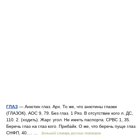
ГЛАЗ
— Анютин глаз. Арх. То же, что анютины глазки
(ГЛАЗОК). АОС 9, 79. Без глаз. 1 Ряз. В отсутствие кого л. ДС,
110. 2. (ходить). Жарг. угол. Не иметь паспорта. СРВС 1, 35.
Беречь глаз на глаз кого. Прибайк. О же, что беречь пуще глаз.
СНФП, 40.… …
Большой словарь русских поговорок