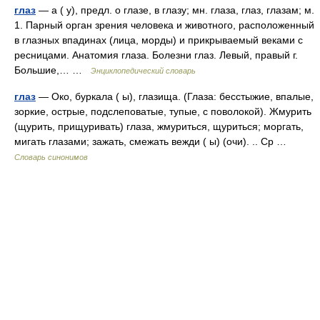
глаз
— а ( у), предл. о глазе, в глазу; мн. глаза, глаз, глазам; м.
1. Парный орган зрения человека и животного, расположенный
в глазных впадинах (лица, морды) и прикрываемый веками с
ресницами. Анатомия глаза. Болезни глаз. Левый, правый г.
Большие,… …
Энциклопедический словарь
глаз
— Око, буркала ( ы), глазища. (Глаза: бесстыжие, впалые,
зоркие, острые, подслеповатые, тупые, с поволокой). Жмурить
(щурить, прищуривать) глаза, жмуриться, щуриться; моргать,
мигать глазами; зажать, смежать вежди ( ы) (очи). .. Ср …
Словарь синонимов