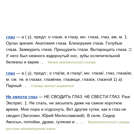
глаз
— а ( у), предл. о глазе, в глазу, мн. глаза, глаз, ам, м. 1.
Орган зрения. Анатомия глаза. Близорукие глаза. Голубые
глаза. Зажмурить глаза. Прищурить глаза. Вытаращить глаза. □
У него был немного вздернутый нос, зубы ослепительной
белизны и карие …
Малый академический словарь
глаз
— а ( у), предл.; о гла/зе, в глазу/; мн. глаза/, глаз, глаза/м;
м. см. тж. в глазах, глазёнки, глазищи, глазок, глазной 1) а)
Парный …
Словарь многих выражений
Не свести глаз
— НЕ СВОДИТЬ ГЛАЗ. НЕ СВЕСТИ ГЛАЗ. Разг.
Экспрес. 1. Не спать, не засыпать даже на самое короткое
время. Мне пора и отдохнуть. Вот другие сутки, как я глаз не
сводил (Загоскин. Юрий Милославский). В селе, Сидор
Амосыч, попойки, драки, гулянки и… …
Фразеологический словарь
русского литературного языка