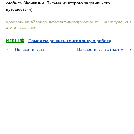
сводили
(Фонвизин. Письма из второго заграничного
путешествия).
Фразеологический словарь русского литературного языка. — М.: Астрель, АСТ
.
А. И. Фёдоров
.
2008
.
Игры ⚽
Поможем решить контрольную работу
Не свести глаз
Не свести глаз с глазом