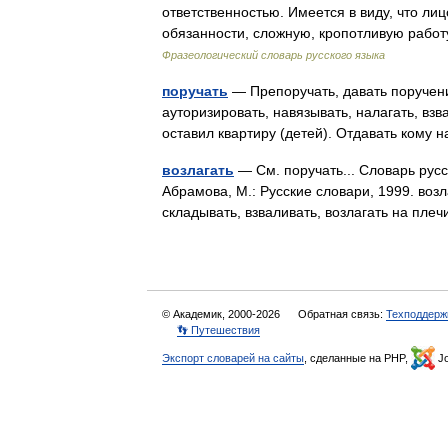
ответственностью. Имеется в виду, что лиц
обязанности, сложную, кропотливую работ
Фразеологический словарь русского языка
поручать
— Препоручать, давать поручение
ауторизировать, навязывать, налагать, взв
оставил квартиру (детей). Отдавать ком
возлагать
— См. поручать... Словарь русс
Абрамова, М.: Русские словари, 1999. возла
складывать, взваливать, возлагать на пл
© Академик, 2000-2026
Обратная связь:
Техподдерж
👣 Путешествия
Экспорт словарей на сайты
, сделанные на PHP,
Jo