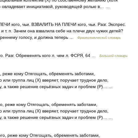
 социальный коллектив (Х) по собственному желанию (хотя
тв) овладевает инициативой, руководящей ролью в… …
И кого, чьи. ВЗВАЛИТЬ НА ПЛЕЧИ кого, чьи. Разг. Экспрес.
и т. п. Зачем она взвалила себе на плечи двух чужих детей?
утреннему голосу, и должна теперь …
Фразеологический словарь
о. Разг. Обременять кого л. чем л. ФСРЯ, 64 …
Большой словарь
го, реже кому Отягощать, обременять заботами,
о или группа лиц (X) вверяет, поручает трудное дело,
у, а также решение серьёзных задач и проблем (Р)… …
ого, реже кому Отягощать, обременять заботами,
о или группа лиц (X) вверяет, поручает трудное дело,
у, а также решение серьёзных задач и проблем (Р)… …
кого, реже кому Отягощать, обременять заботами,