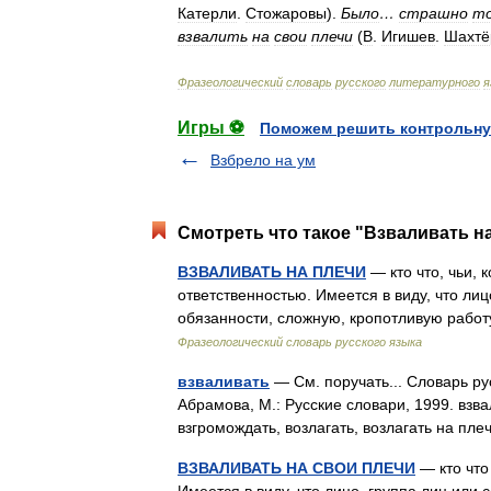
Катерли
.
Стожаровы
).
Было
…
страшно
т
взвалить
на
свои
плечи
(
В
.
Игишев
.
Шахтё
Фразеологический
словарь
русского
литературного
я
Игры ⚽
Поможем решить контрольну
Взбрело на ум
Смотреть что такое "Взваливать на
ВЗВАЛИВАТЬ НА ПЛЕЧИ
— кто что, чьи, 
ответственностью. Имеется в виду, что лиц
обязанности, сложную, кропотливую работ
Фразеологический словарь русского языка
взваливать
— См. поручать... Словарь ру
Абрамова, М.: Русские словари, 1999. взва
взгромождать, возлагать, возлагать на пл
ВЗВАЛИВАТЬ НА СВОИ ПЛЕЧИ
— кто что