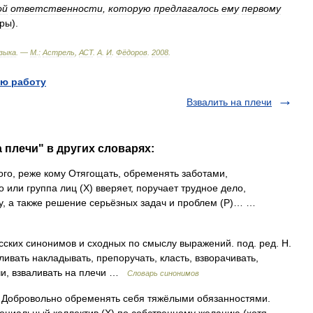
ой
ответственности
,
которую
предлагалось
ему
первому
ры
).
зыка
. —
М
.
:
Астрель
,
АСТ
.
А
.
И
.
Фёдоров
.
2008
.
ю работу
Взвалить на плечи
 плечи" в других словарях:
кого, реже кому Отягощать, обременять заботами,
о или группа лиц (X) вверяет, поручает трудное дело,
у, а также решение серьёзных задач и проблем (Р)… …
сских синонимов и сходных по смыслу выражений. под. ред. Н.
ливать накладывать, препоручать, класть, взворачивать,
ечи, взваливать на плечи …
Словарь синонимов
 Добровольно обременять себя тяжёлыми обязанностями.