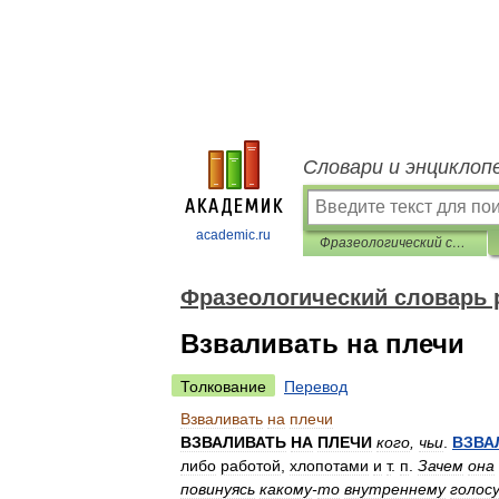
Словари и энциклоп
academic.ru
Фразеологический словарь русского литературного языка
Фразеологический словарь 
Взваливать на плечи
Толкование
Перевод
Взваливать
на
плечи
ВЗВАЛИВАТЬ
НА
ПЛЕЧИ
кого
,
чьи
.
ВЗВА
либо
работой
,
хлопотами
и
т
.
п
.
Зачем
она
повинуясь
какому
-
то
внутреннему
голосу