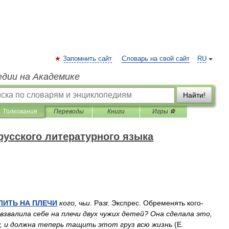
Запомнить сайт
Словарь на свой сайт
RU
едии на Академике
Найти!
Толкования
Переводы
Книги
Игры ⚽
русского литературного языка
ЛИТЬ
НА
ПЛЕЧИ
кого
,
чьи
.
Разг
.
Экспрес
.
Обременять
кого
-
взвалила
себе
на
плечи
двух
чужих
детей
?
Она
сделала
это
,
,
и
должна
теперь
тащить
этот
груз
всю
жизнь
(
Е
.