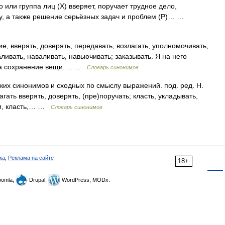
о или группа лиц (X) вверяет, поручает трудное дело,
у, а также решение серьёзных задач и проблем (Р)… …
, вверять, доверять, передавать, возлагать, уполномочивать,
аливать, наваливать, навьючивать; заказывать. Я на него
у на сохранение вещи.… …
Словарь синонимов
ких синонимов и сходных по смыслу выражений. под. ред. Н.
гать вверять, доверять, (пре)поручать; класть, укладывать,
ечи, класть,… …
Словарь синонимов
ка
,
Реклама на сайте
18+
omla,
Drupal,
WordPress, MODx.