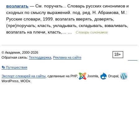
возлагать
— См. поручать... Словарь русских синонимов и
сходных по смыслу выражений. под. ред. Н. Абрамова, М.:
Русские словари, 1999. возлагать вверять, доверять,
(пре)поручать; класть, укладывать, складывать, взваливать,
возлагать на плечи, класть,… …
Словарь синонимов
© Академик, 2000-2026
18+
Обратная связь:
Техподдержка
,
Реклама на сайте
👣 Путешествия
Экспорт словарей на сайты
, сделанные на PHP,
Joomla,
Drupal,
WordPress, MODx.