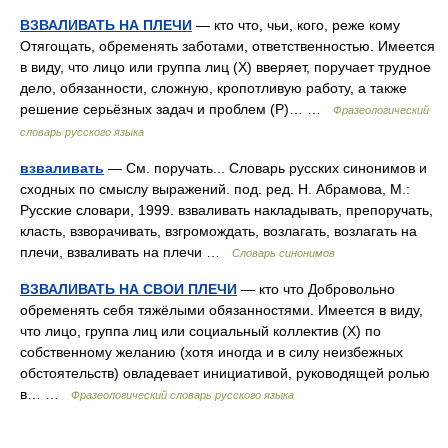
ВЗВАЛИВАТЬ НА ПЛЕЧИ
— кто что, чьи, кого, реже кому
Отягощать, обременять заботами, ответственностью. Имеется
в виду, что лицо или группа лиц (X) вверяет, поручает трудное
дело, обязанности, сложную, кропотливую работу, а также
решение серьёзных задач и проблем (Р)… …
Фразеологический
словарь русского языка
взваливать
— См. поручать... Словарь русских синонимов и
сходных по смыслу выражений. под. ред. Н. Абрамова, М.:
Русские словари, 1999. взваливать накладывать, препоручать,
класть, взворачивать, взгромождать, возлагать, возлагать на
плечи, взваливать на плечи …
Словарь синонимов
ВЗВАЛИВАТЬ НА СВОИ ПЛЕЧИ
— кто что Добровольно
обременять себя тяжёлыми обязанностями. Имеется в виду,
что лицо, группа лиц или социальный коллектив (Х) по
собственному желанию (хотя иногда и в силу неизбежных
обстоятельств) овладевает инициативой, руководящей ролью
в… …
Фразеологический словарь русского языка