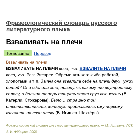
Фразеологический словарь русского
литературного языка
Взваливать на плечи
Толкование
Перевод
Взваливать на плечи
ВЗВАЛИВАТЬ НА ПЛЕЧИ
кого, чьи
.
ВЗВАЛИТЬ НА ПЛЕЧИ
кого, чьи
. Разг. Экспрес. Обременять кого-либо работой,
хлопотами и т. п.
Зачем она взвалила себе на плечи двух чужих
детей? Она сделала это, повинуясь какому-то внутреннему
голосу, и должна теперь тащить этот груз всю жизнь
(Е.
Катерли. Стожаровы).
Было… страшно той
ответственности, которую предлагалось ему первому
взвалить на свои плечи
(В. Игишев. Шахтёры).
Фразеологический словарь русского литературного языка. — М.: Астрель, АСТ
.
А. И. Фёдоров
.
2008
.