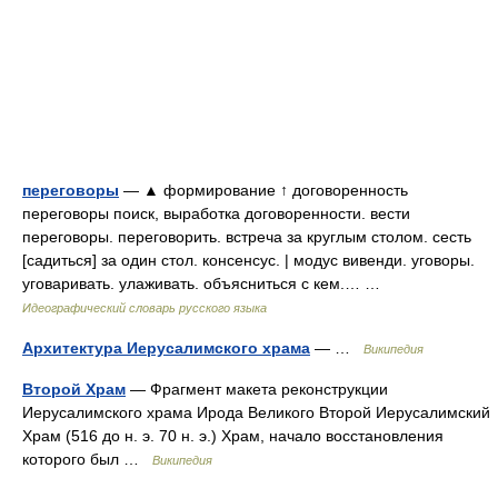
переговоры
— ▲ формирование ↑ договоренность
переговоры поиск, выработка договоренности. вести
переговоры. переговорить. встреча за круглым столом. сесть
[садиться] за один стол. консенсус. | модус вивенди. уговоры.
уговаривать. улаживать. объясниться с кем.… …
Идеографический словарь русского языка
Архитектура Иерусалимского храма
— …
Википедия
Второй Храм
— Фрагмент макета реконструкции
Иерусалимского храма Ирода Великого Второй Иерусалимский
Храм (516 до н. э. 70 н. э.) Храм, начало восстановления
которого был …
Википедия