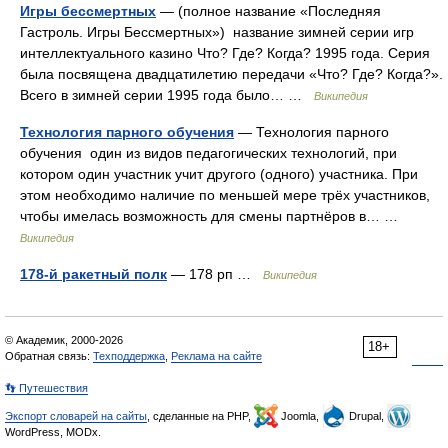
Игры бессмертных
— (полное название «Последняя
Гастроль. Игры Бессмертных») название зимней серии игр
интеллектуального казино Что? Где? Когда? 1995 года. Серия
была посвящена двадцатилетию передачи «Что? Где? Когда?».
Всего в зимней серии 1995 года было… …
Википедия
Технология парного обучения
— Технология парного
обучения один из видов педагогических технологий, при
котором один участник учит другого (одного) участника. При
этом необходимо наличие по меньшей мере трёх участников,
чтобы имелась возможность для смены партнёров в… …
Википедия
178-й ракетный полк
— 178 рп …
Википедия
© Академик, 2000-2026
18+
Обратная связь:
Техподдержка
,
Реклама на сайте
👣 Путешествия
Экспорт словарей на сайты
, сделанные на PHP,
Joomla,
Drupal,
WordPress, MODx.