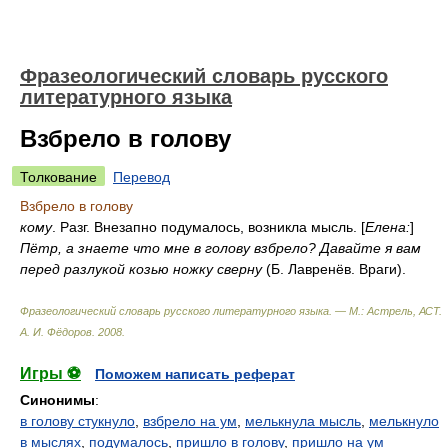
Фразеологический словарь русского
литературного языка
Взбрело в голову
Толкование
Перевод
Взбрело в голову
кому
. Разг. Внезапно подумалось, возникла мысль. [
Елена:
]
Пётр, а знаете что мне в голову взбрело? Давайте я вам
перед разлукой козью ножку сверну
(Б. Лавренёв. Враги).
Фразеологический словарь русского литературного языка. — М.: Астрель, АСТ
.
А. И. Фёдоров
.
2008
.
Игры ⚽
Поможем написать реферат
Синонимы
:
в голову стукнуло
,
взбрело на ум
,
мелькнула мысль
,
мелькнуло
в мыслях
,
подумалось
,
пришло в голову
,
пришло на ум