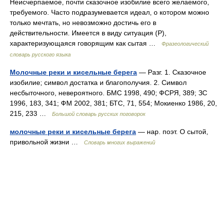
Неисчерпаемое, почти сказочное изобилие всего желаемого,
требуемого. Часто подразумевается идеал, о котором можно
только мечтать, но невозможно достичь его в
действительности. Имеется в виду ситуация (Р),
характеризующаяся говорящим как сытая …
Фразеологический
словарь русского языка
Молочные реки и кисельные берега
— Разг. 1. Сказочное
изобилие; символ достатка и благополучия. 2. Символ
несбыточного, невероятного. БМС 1998, 490; ФСРЯ, 389; ЗС
1996, 183, 341; ФМ 2002, 381; БТС, 71, 554; Мокиенко 1986, 20,
215, 233 …
Большой словарь русских поговорок
молочные реки и кисельные берега
— нар. поэт. О сытой,
привольной жизни …
Словарь многих выражений