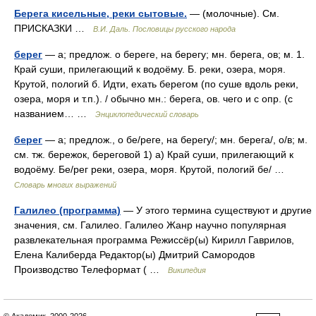
Берега кисельные, реки сытовые.
— (молочные). См.
ПРИСКАЗКИ …
В.И. Даль. Пословицы русского народа
берег
— а; предлож. о береге, на берегу; мн. берега, ов; м. 1.
Край суши, прилегающий к водоёму. Б. реки, озера, моря.
Крутой, пологий б. Идти, ехать берегом (по суше вдоль реки,
озера, моря и т.п.). / обычно мн.: берега, ов. чего и с опр. (с
названием… …
Энциклопедический словарь
берег
— а; предлож., о бе/реге, на берегу/; мн. берега/, о/в; м.
см. тж. бережок, береговой 1) а) Край суши, прилегающий к
водоёму. Бе/рег реки, озера, моря. Крутой, пологий бе/ …
Словарь многих выражений
Галилео (программа)
— У этого термина существуют и другие
значения, см. Галилео. Галилео Жанр научно популярная
развлекательная программа Режиссёр(ы) Кирилл Гаврилов,
Елена Калиберда Редактор(ы) Дмитрий Самородов
Производство Телеформат ( …
Википедия