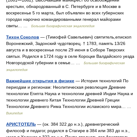
(1861—1862). Высочайший манифест об освобождении
крестьян, обнародованный в С. Петербурге и в Москве в
воскресенье 5 го марта, был объявлен во всех губернских
городах нарочно командированными генерал майорами
свиты… …
Большая биографическая энциклопедия
Тихон Соколов
— (Тимофей Савельевич) святитель,епископ
Воронежский, Задонский чудотворец. † 1783, память 13/26
августа и в воскресенье после 29 июня в Соборе Тверских
святых. Родился в 1724 году в селе Короцке Валдайского уезда
Новгородской губернии в семье… …
Большая биографическая
энциклопедия
Важнейшие открытия в физике
— История технологий По
периодам и регионам: Неолитическая революция Древние
технологии Египта Наука и технологии древней Индии Наука и
технологии древнего Китая Технологии Древней Греции
Технологии Древнего Рима Технологии исламского мира… …
Википедия
АРИСТОТЕЛЬ
— (ок. 384 322 до н.э.), древнегреческий
философ и педагог, родился в Стагире в 384 или 383 до н.э.,