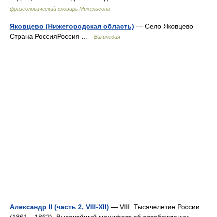
фразеологический словарь Михельсона
Яковцево (Нижегородская область)
— Село Яковцево
Страна РоссияРоссия …
Википедия
Александр II (часть 2, VIII-XII)
— VIII. Тысячелетие России