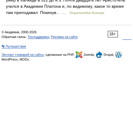
умер в Халкиде в 322 до н.э. Почти двадцать лет Аристотель
учился в Академии Платона и, по видимому, какое то время
там преподавал. Покинув… …
Энциклопедия Кольера
© Академик, 2000-2026
18+
Обратная связь:
Техподдержка
,
Реклама на сайте
👣 Путешествия
Экспорт словарей на сайты
, сделанные на PHP,
Joomla,
Drupal,
WordPress, MODx.