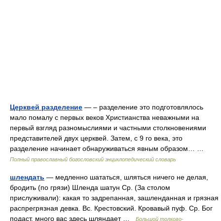
Церквей разделение
— – разделение это подготовлялось
мало помалу с первых веков Христианства неважными на
первый взгляд разномыслиями и частными столкновениями
представителей двух церквей. Затем, с 9 го века, это
разделение начинает обнаруживаться явным образом… …
Полный православный богословский энциклопедический словарь
шлендать
— медленно шататься, шляться ничего не делая,
бродить (по грязи) Шленда шатун Ср. (За столом
прислуживали): какая то задрепанная, зашленданная и грязная
распрегрязная девка. Вс. Крестовский. Кровавый пуф. Ср. Бог
подаст, много вас здесь шляндает …
Большой толково-