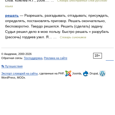
слов. Комлев Н.Г., 2006.… …
Словарь иностранных слов русского
языка
решать
— Разрешать, разгадывать, отгадывать; присуждать,
определять, постановлять приговор. Решать окончательно,
бесповоротно. Твердо решился. Решить (сделать) задачу.
Судья решил дело в мою пользу. Быстро решать = разрубать
(рассечь) гордиев узел. Я… …
Словарь синонимов
© Академик, 2000-2026
18+
Обратная связь:
Техподдержка
,
Реклама на сайте
👣 Путешествия
Экспорт словарей на сайты
, сделанные на PHP,
Joomla,
Drupal,
WordPress, MODx.