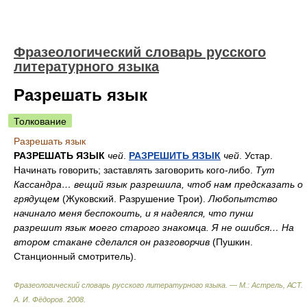
Фразеологический словарь русского
литературного языка
Разрешать язык
Толкование
Разрешать язык
РАЗРЕШАТЬ ЯЗЫК
чей
.
РАЗРЕШИТЬ ЯЗЫК
чей
. Устар.
Начинать говорить; заставлять заговорить кого-либо.
Тут
Кассандра… вещий язык разрешила, чтоб нам предсказать о
грядущем
(Жуковский. Разрушение Трои).
Любопытство
начинало меня беспокоить, и я надеялся, что пунш
разрешит язык моего старого знакомца. Я не ошибся… На
втором стакане сделался он разговорчив
(Пушкин.
Станционный смотритель).
Фразеологический словарь русского литературного языка. — М.: Астрель, АСТ
.
А. И. Фёдоров
.
2008
.