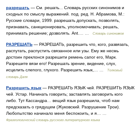
разрешать
— См. решать... Словарь русских синонимов и
сходных по смыслу выражений. под. ред. Н. Абрамова, М.:
Русские словари, 1999. разрешать допускать, позволять,
признавать, санкционировать, уполномочивать; решать,
принимать решение; дозволять. Ant.… …
Словарь синонимов
РАЗРЕШАТЬ
— РАЗРЕШАТЬ, разрешить что, кого, развязать,
распутать, распустить связанное или узы. Ему же несмь
достоин преклонся разрешити ремень сапог его, Марк.
Разрешите вязи его! Разрешать зрение, видение, слух,
исцелить слепого, глухого. Разрешить язык,… …
Толковый
словарь Даля
Разрешить язык
— РАЗРЕШАТЬ ЯЗЫК чей. РАЗРЕШИТЬ ЯЗЫК
чей. Устар. Начинать говорить; заставлять заговорить кого
либо. Тут Кассандра… вещий язык разрешила, чтоб нам
предсказать о грядущем (Жуковский. Разрушение Трои).
Любопытство начинало меня беспокоить, и я… …
Фразеологический словарь русского литературного языка