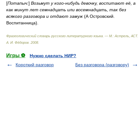
[
Потапыч:
]
Возьмут у кого-нибудь девочку, воспитают её, а
как минут лет семнадцать или восемнадцать, так без
всякого разговора и отдают замуж
(А Островский.
Воспитанница).
Фразеологический словарь русского литературного языка. — М.: Астрель, АСТ
.
А. И. Фёдоров
.
2008
.
Игры ⚽
Нужно сделать НИР?
Короткий разговор
Без разговора (разговору)