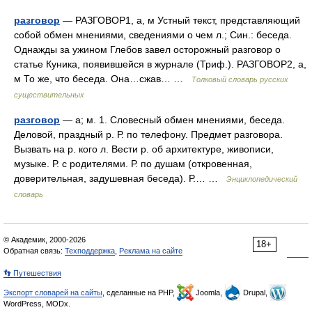
разговор
— РАЗГОВОР1, а, м Устный текст, представляющий
собой обмен мнениями, сведениями о чем л.; Син.: беседа.
Однажды за ужином Глебов завел осторожный разговор о
статье Куника, появившейся в журнале (Триф.). РАЗГОВОР2, а,
м То же, что беседа. Она…сжав… …
Толковый словарь русских
существительных
разговор
— а; м. 1. Словесный обмен мнениями, беседа.
Деловой, праздный р. Р. по телефону. Предмет разговора.
Вызвать на р. кого л. Вести р. об архитектуре, живописи,
музыке. Р. с родителями. Р. по душам (откровенная,
доверительная, задушевная беседа). Р.… …
Энциклопедический
словарь
© Академик, 2000-2026
18+
Обратная связь:
Техподдержка
,
Реклама на сайте
👣 Путешествия
Экспорт словарей на сайты
, сделанные на PHP,
Joomla,
Drupal,
WordPress, MODx.