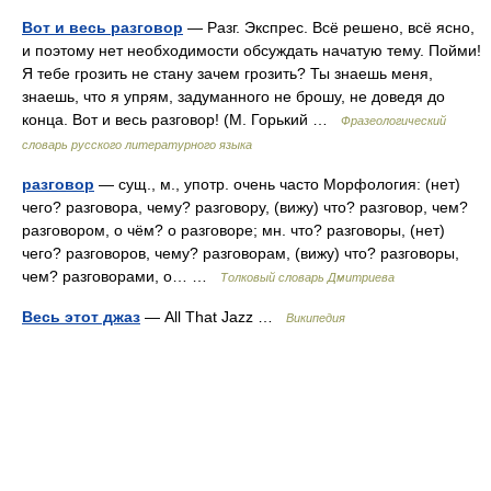
Вот и весь разговор
— Разг. Экспрес. Всё решено, всё ясно,
и поэтому нет необходимости обсуждать начатую тему. Пойми!
Я тебе грозить не стану зачем грозить? Ты знаешь меня,
знаешь, что я упрям, задуманного не брошу, не доведя до
конца. Вот и весь разговор! (М. Горький …
Фразеологический
словарь русского литературного языка
разговор
— сущ., м., употр. очень часто Морфология: (нет)
чего? разговора, чему? разговору, (вижу) что? разговор, чем?
разговором, о чём? о разговоре; мн. что? разговоры, (нет)
чего? разговоров, чему? разговорам, (вижу) что? разговоры,
чем? разговорами, о… …
Толковый словарь Дмитриева
Весь этот джаз
— All That Jazz …
Википедия