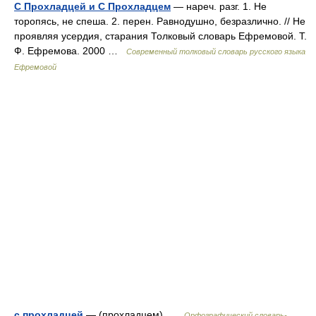
С Прохладцей и С Прохладцем
— нареч. разг. 1. Не
торопясь, не спеша. 2. перен. Равнодушно, безразлично. // Не
проявляя усердия, старания Толковый словарь Ефремовой. Т.
Ф. Ефремова. 2000 …
Современный толковый словарь русского языка
Ефремовой
с прохладцей
— (прохладцем) …
Орфографический словарь-