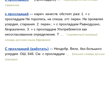
справочник
с прохладцей
— нареч. качеств. обстоят. разг. 1. = с
прохладцем Не торопясь, не спеша. отт. перен. Не проявляя
усердия, старания. 2. перен.; = с прохладцем Равнодушно,
безразлично. 3. = с прохладцем Употребляется как
несогласованное определение. Т …
Современный толковый
словарь русского языка Ефремовой
С прохладцей (работать)
— Неодобр. Вяло, без большого
усердия. ОШ, 646. См. с прохладцем …
Большой словарь русских
поговорок