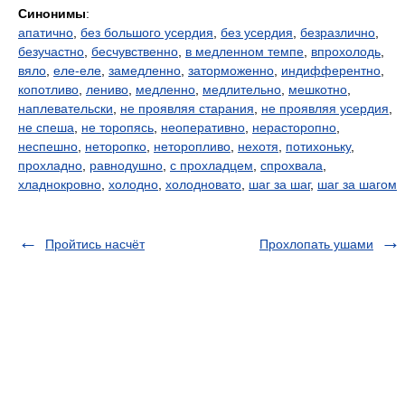
Синонимы
:
апатично
,
без большого усердия
,
без усердия
,
безразлично
,
безучастно
,
бесчувственно
,
в медленном темпе
,
впрохолодь
,
вяло
,
еле-еле
,
замедленно
,
заторможенно
,
индифферентно
,
копотливо
,
лениво
,
медленно
,
медлительно
,
мешкотно
,
наплевательски
,
не проявляя старания
,
не проявляя усердия
,
не спеша
,
не торопясь
,
неоперативно
,
нерасторопно
,
неспешно
,
неторопко
,
неторопливо
,
нехотя
,
потихоньку
,
прохладно
,
равнодушно
,
с прохладцем
,
спрохвала
,
хладнокровно
,
холодно
,
холодновато
,
шаг за шаг
,
шаг за шагом
Пройтись насчёт
Прохлопать ушами