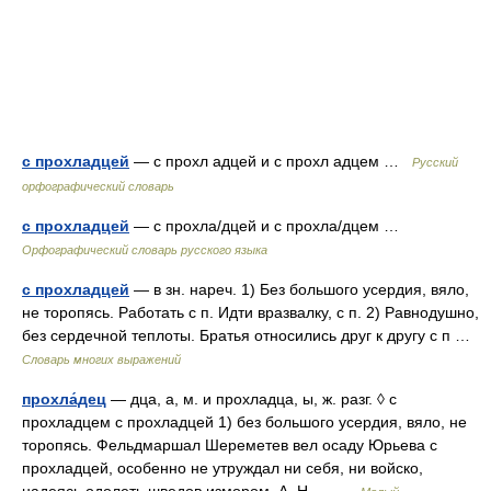
с прохладцей
— с прохл адцей и с прохл адцем …
Русский
орфографический словарь
с прохладцей
— с прохла/дцей и с прохла/дцем …
Орфографический словарь русского языка
с прохладцей
— в зн. нареч. 1) Без большого усердия, вяло,
не торопясь. Работать с п. Идти вразвалку, с п. 2) Равнодушно,
без сердечной теплоты. Братья относились друг к другу с п …
Словарь многих выражений
прохла́дец
— дца, а, м. и прохладца, ы, ж. разг. ◊ с
прохладцем с прохладцей 1) без большого усердия, вяло, не
торопясь. Фельдмаршал Шереметев вел осаду Юрьева с
прохладцей, особенно не утруждал ни себя, ни войско,