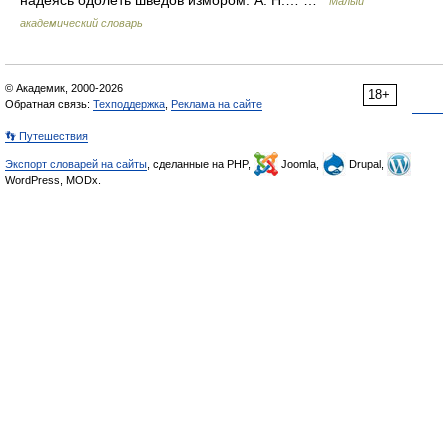
надеясь одолеть шведов измором. А. Н.… …
Малый
академический словарь
© Академик, 2000-2026
18+
Обратная связь:
Техподдержка
,
Реклама на сайте
👣 Путешествия
Экспорт словарей на сайты
, сделанные на PHP,
Joomla,
Drupal,
WordPress, MODx.