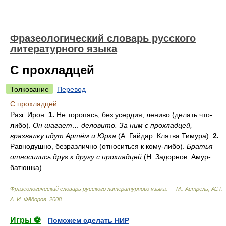
Фразеологический словарь русского
литературного языка
С прохладцей
Толкование
Перевод
С прохладцей
Разг. Ирон.
1.
Не торопясь, без усердия, лениво (делать что-
либо).
Он шагает… деловито. За ним с прохладцей,
вразвалку идут Артём и Юрка
(А. Гайдар. Клятва Тимура).
2.
Равнодушно, безразлично (относиться к кому-либо).
Братья
относились друг к другу с прохладцей
(Н. Задорнов. Амур-
батюшка).
Фразеологический словарь русского литературного языка. — М.: Астрель, АСТ
.
А. И. Фёдоров
.
2008
.
Игры ⚽
Поможем сделать НИР