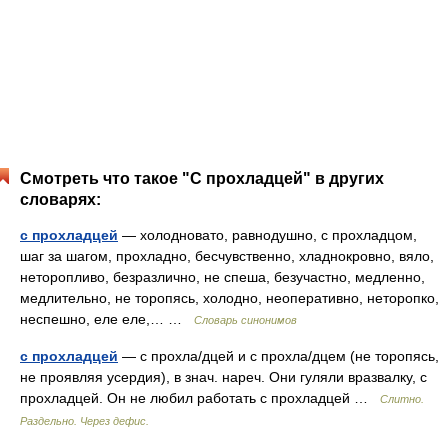
Смотреть что такое "С прохладцей" в других
словарях:
с прохладцей
— холодновато, равнодушно, с прохладцом,
шаг за шагом, прохладно, бесчувственно, хладнокровно, вяло,
неторопливо, безразлично, не спеша, безучастно, медленно,
медлительно, не торопясь, холодно, неоперативно, неторопко,
неспешно, еле еле,… …
Словарь синонимов
с прохладцей
— с прохла/дцей и с прохла/дцем (не торопясь,
не проявляя усердия), в знач. нареч. Они гуляли вразвалку, с
прохладцей. Он не любил работать с прохладцей …
Слитно.
Раздельно. Через дефис.